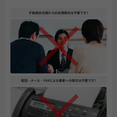
不動産会社様からの
店頭案内は
不要です！
電話・メール・FAX
による
業者への
取次は
不要です！