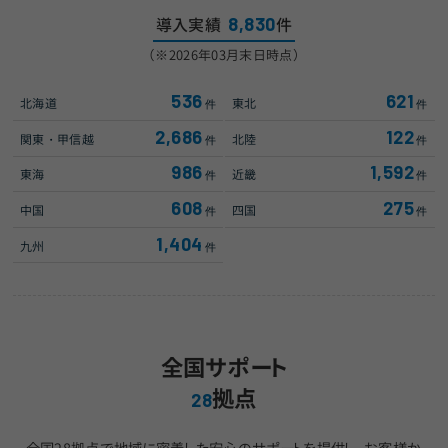
8,830
導入実績
件
（※2026年03月末日時点）
536
621
北海道
東北
2,686
122
関東・甲信越
北陸
986
1,592
東海
近畿
608
275
中国
四国
1,404
九州
全国サポート
拠点
28