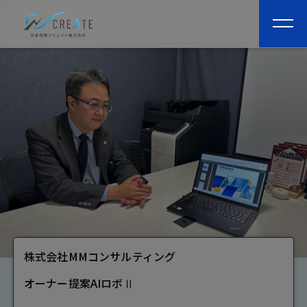
togg
navi
株式会社MMコンサルティング
オーナー提案AIロボⅡ