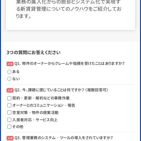
業務の属人化からの脱却とシステム化で実現す
る新賃貸管理についてのノウハウをご紹介してお
ります。
3つの質問にお答えください
Q1. 物件のオーナーからクレームや指摘を受けたことはありますか？
必須
ある
ない
Q2. 今、課題に感じていることは何ですか？ （複数回答可）
必須
契約・更新・解約などの事務作業
オーナーとのコミュニケーション・報告
空室対策・物件の提案活動
入居者対応・サービス向上
その他
Q3. 管理業務のシステム・ツールの導入をされていますか？
必須