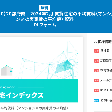
無料
ol.10】20都府県／2024年2月 賃貸住宅の平均賃料（マンシ
ン※の実家賃の平均値） 資料
DLフォーム
お客様情報
貴社名
必須
ご担当者
必須
お電話
必須
メールア
必須
都道府
必須
お問い
任意