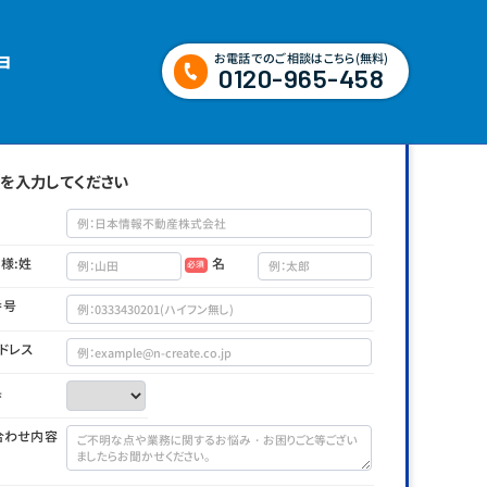
ョ
お電話でのご相談はこちら(無料)
0120-965-458
を入力してください
様:姓
名
必須
番号
ドレス
県
合わせ内容