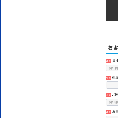
お客
貴
必須
都
必須
ご担
必須
お
必須