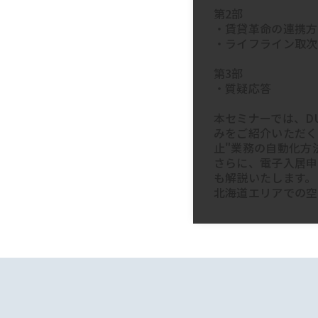
第2部
・賃貸革命の連携方
・ライフライン取次
第3部
・質疑応答
本セミナーでは、D
みをご紹介いただく
止"業務の自動化方
さらに、電子入居申
も解説いたします。
北海道エリアでの空