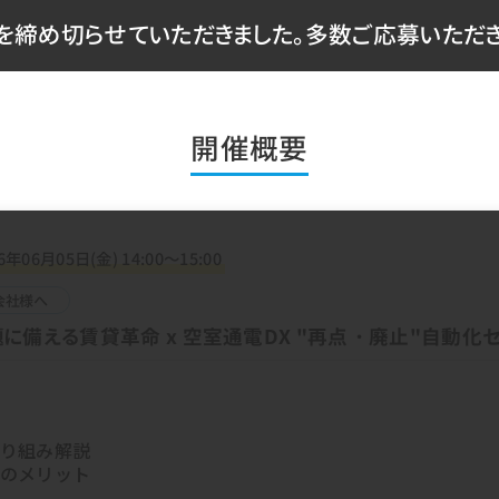
締め切らせていただきました。多数ご応募いただき
開催概要
6年06月05日(金) 14:00～15:00
会社様へ
題に備える賃貸革命 x 空室通電DX "再点・廃止"自動化
り組み解説
のメリット