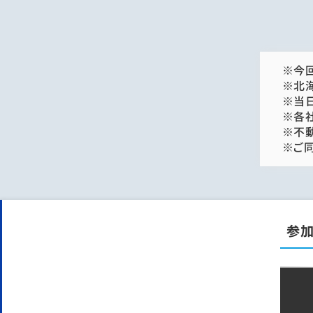
※今
※北
※当日
※各
※不
※ご
参