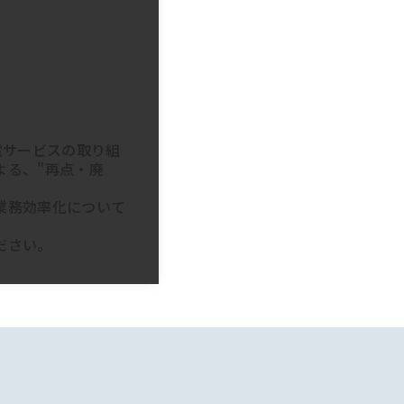
電サービスの取り組
よる、"再点・廃
業務効率化について
ださい。