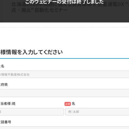
北海道2026年問題に備える賃貸革命 x 空室通電DX 
点・廃止"自動化セミナー
様情報を入力してください
社名
道府県
当者様:姓
名
必須
電話番号