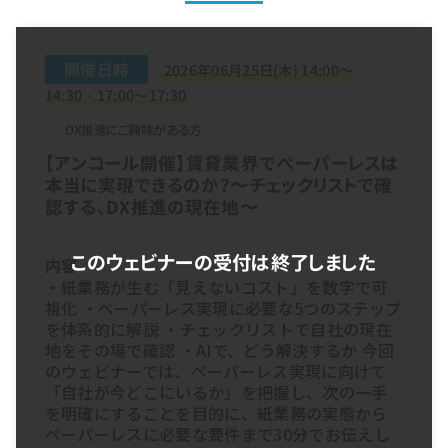
開催日時
2026年06月25日(木) 14:00～
14:30・17:00〜17:30
DX推進にご興味がある方
【アンコール開催】賃貸業界でペーパーレスは
本当に実現できるのか？〜チェックリストで確
認する、DX推進の現在地〜
内容
・紙業務が生む「見えないコスト」を数字で可
視化
・ペーパーレス実現に必要な5つのステップ
を体系的に解説
・チェックリストで自社の現在
地をその場で確認
・AIで、どう解決するか
今回
のウェビナーでは、ペーパーレス実現に向けて
「自社が今どこにいるか」を把握し、次の一手
を明確にすることを目的に、紙業務の実態から
ペーパーレスに必要な要件まで30分でお伝えし