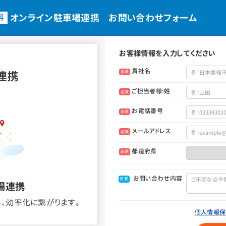
オンライン駐車場連携 お問い合わせフォーム
料
お客様情報を入力してください
貴社名
必須
ご担当者様:姓
必須
お電話番号
必須
メールアドレス
必須
都道府県
必須
お問い合わせ内容
任意
場連携
、効率化に繋がります。
個人情報保